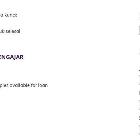
a kunci:
uk selesai
ENGAJAR
pies available for loan