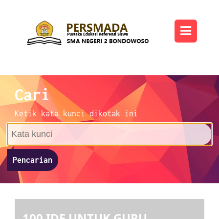
Cari
Ketik kata kunci dikotak ini
Pencarian
100 IDE UNTUK GURU