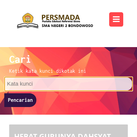
Cari
Ketik kata kunci dikotak ini
Pencarian
HEBAT GURUNYA DAHSYAT